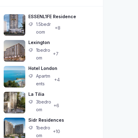
ESSENL1FE Residence
1.5bedr
+8
oom
Lexington
1bedro
+7
om
Hotel London
Apartm
+4
ents
La Tilia
3bedro
+6
om
Sidr Residences
1bedro
+10
om