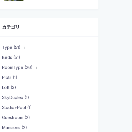
カテゴリ
Type (51)
Beds (51)
RoomType (26)
Plots (1)
Loft (3)
SkyDuplex (1)
Studio+Pool (1)
Guestroom (2)
Mansions (2)