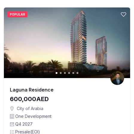
POPULAR
Laguna Residence
600,000AED
City of Arabia
One Development
Q4 2027
Presale(EOI)