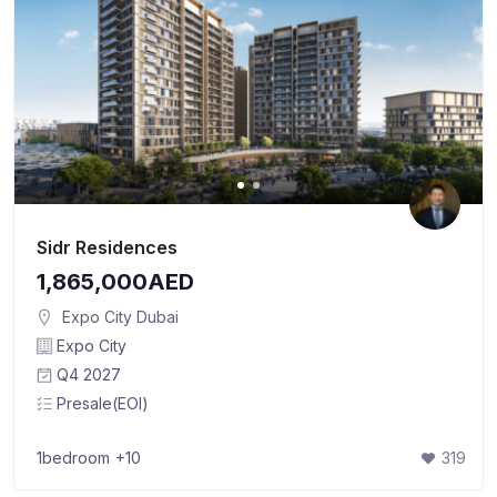
Sidr Residences
1,865,000AED
Expo City Dubai
Expo City
Q4 2027
Presale(EOI)
1bedroom
+10
319