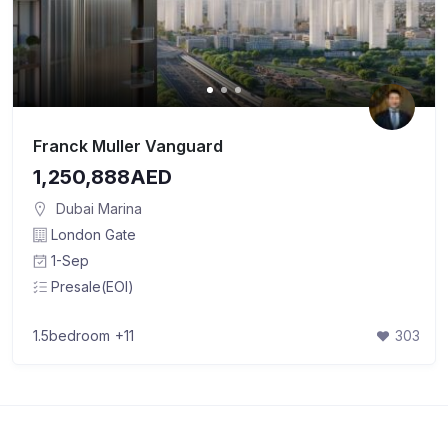
Franck Muller Vanguard
1,250,888AED
Dubai Marina
London Gate
1-Sep
Presale(EOI)
1.5bedroom
+11
303