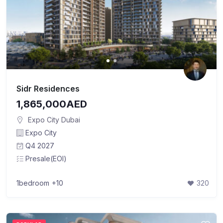
Sidr Residences
1,865,000AED
Expo City Dubai
Expo City
Q4 2027
Presale(EOI)
1bedroom
+10
320