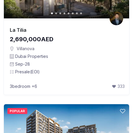
La Tilia
2,690,000AED
Villanova
Dubai Properties
Sep-28
Presale(EOI)
3bedroom
+6
333
POPULAR