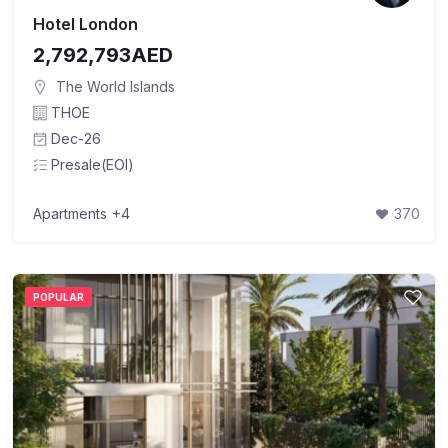
Hotel London
2,792,793AED
The World Islands
THOE
Dec-26
Presale(EOI)
Apartments
+4
370
POPULAR