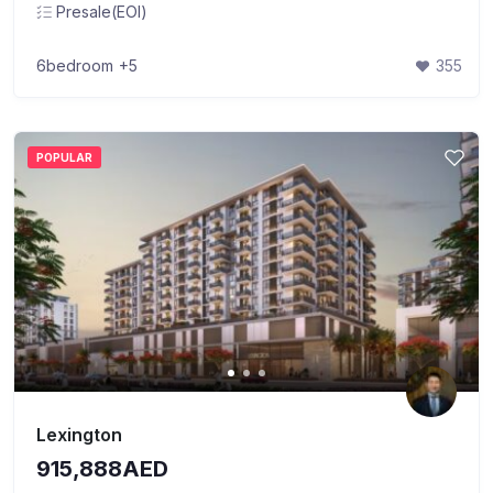
Presale(EOI)
6bedroom
+5
355
POPULAR
Lexington
915,888AED