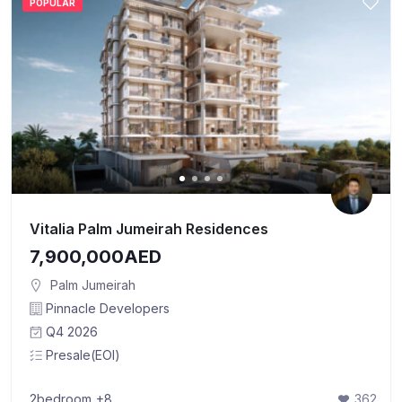
POPULAR
Vitalia Palm Jumeirah Residences
7,900,000AED
Palm Jumeirah
Pinnacle Developers
Q4 2026
Presale(EOI)
2bedroom
+8
362