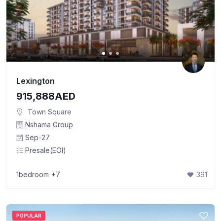
Lexington
915,888AED
Town Square
Nshama Group
Sep-27
Presale(EOI)
1bedroom
+7
391
POPULAR