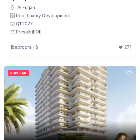
Al Furjan
Reef Luxury Development
Q1 2027
Presale(EOI)
1bedroom
+8
271
POPULAR