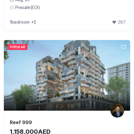
Presale(EOI)
1bedroom
+5
287
POPULAR
Reef 999
1,158,000AED