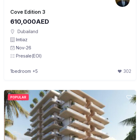
Cove Edition 3
610,000AED
Dubailand
Imtiaz
Nov-26
Presale(EOI)
1bedroom
+5
302
POPULAR