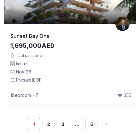
Sunset Bay One
1,695,000AED
Dubai Islands
Imtiaz
Nov-26
Presale(EOI)
1bedroom
+7
355
1
2
3
…
5