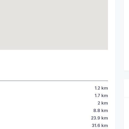
1.2
km
1.7
km
2
km
8.8
km
23.9
km
31.6
km