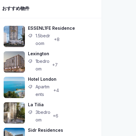
おすすめ物件
ESSENL1FE Residence
1.5bedr
+8
oom
Lexington
1bedro
+7
om
Hotel London
Apartm
+4
ents
La Tilia
3bedro
+6
om
Sidr Residences