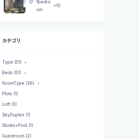
1bedro
+10
om
カテゴリ
Type (51)
Beds (51)
RoomType (26)
Plots (1)
Loft (3)
SkyDuplex (1)
Studio+Pool (1)
Guestroom (2)