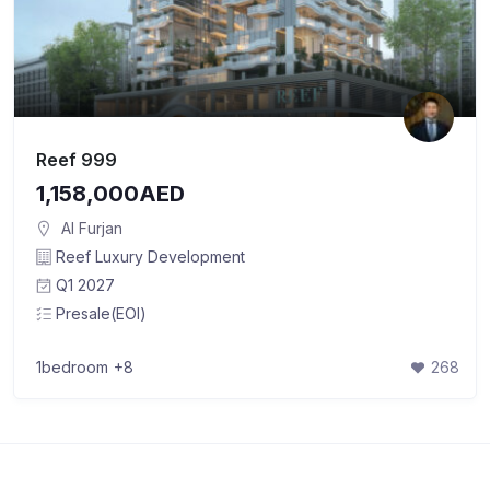
Reef 999
1,158,000AED
Al Furjan
Reef Luxury Development
Q1 2027
Presale(EOI)
1bedroom
+8
268