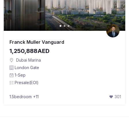
Franck Muller Vanguard
1,250,888AED
Dubai Marina
London Gate
1-Sep
Presale(EOI)
1.5bedroom
+11
301