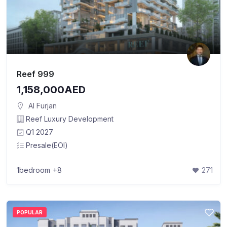
Reef 999
1,158,000AED
Al Furjan
Reef Luxury Development
Q1 2027
Presale(EOI)
1bedroom
+8
271
POPULAR