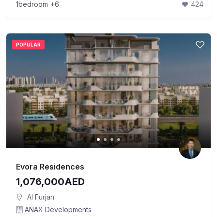
1bedroom
+6
424
POPULAR
Evora Residences
1,076,000AED
Al Furjan
ANAX Developments