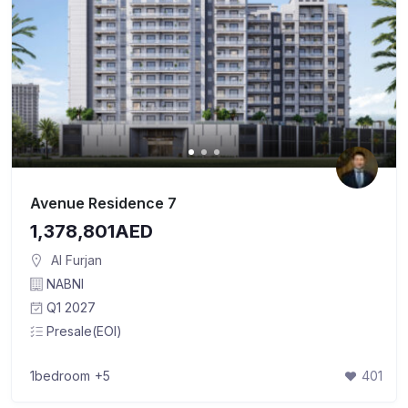
Avenue Residence 7
1,378,801AED
Al Furjan
NABNI
Q1 2027
Presale(EOI)
1bedroom
+5
401