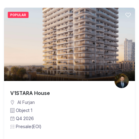
POPULAR
V1STARA House
Al Furjan
Object 1
Q4 2026
Presale(EOI)