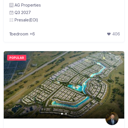
AG Properties
Q3 2027
Presale(EOI)
1bedroom
+6
406
POPULAR