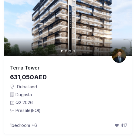
Terra Tower
631,050AED
Dubailand
Dugasta
Q2 2026
Presale(EOI)
1bedroom
+6
417