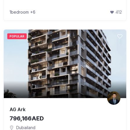
1bedroom
+6
412
POPULAR
AG Ark
796,166AED
Dubailand