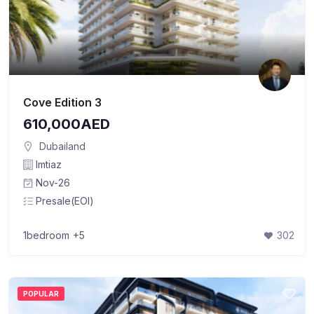
Cove Edition 3
610,000AED
Dubailand
Imtiaz
Nov-26
Presale(EOI)
1bedroom
+5
302
POPULAR